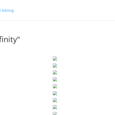
inity"