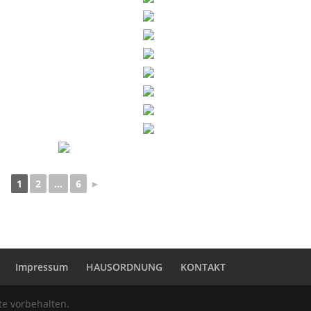
1
2
...
6
►
Impressum
HAUSORDNUNG
KONTAKT
te vorbehalten.