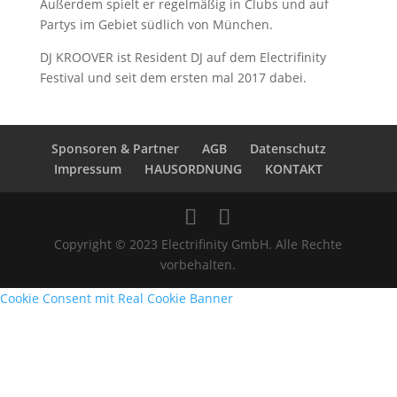
Außerdem spielt er regelmäßig in Clubs und auf
Partys im Gebiet südlich von München.
DJ KROOVER ist Resident DJ auf dem Electrifinity
Festival und seit dem ersten mal 2017 dabei.
Sponsoren & Partner
AGB
Datenschutz
Impressum
HAUSORDNUNG
KONTAKT
Copyright © 2023 Electrifinity GmbH. Alle Rechte
vorbehalten.
Cookie Consent mit Real Cookie Banner